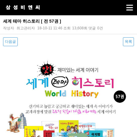
세계 테마 히스토리 [ 전 57권 ]
작성자
최고관리자
18-10-11 11:46
조회
13,608회
댓글
0건
다음글
목록
본문