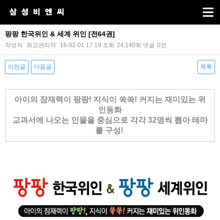
팡팡 한국위인 & 세계 위인 [전64권]
작성자
최고관리자
16-02-01 17:19
조회
24,140회
댓글
0건
이전글
다음글
목록
본문
아이의 잠재력이 팡팡! 지식이 쑥쑥! 커지는 재미있는 위
인동화
교과서에 나오는 인물을 중심으로 각각 32명씩 뽑아 테마
를 구성!