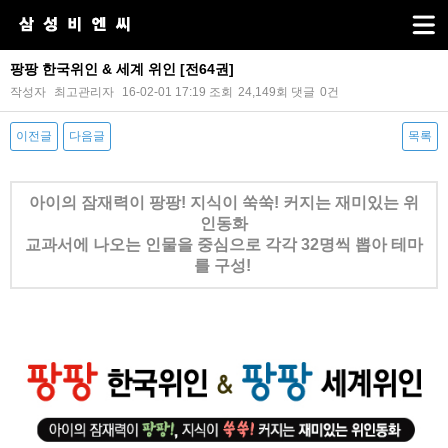
팡팡 한국위인 & 세계 위인 [전64권]
작성자
최고관리자
16-02-01 17:19
조회
24,149회
댓글
0건
이전글
다음글
목록
본문
아이의 잠재력이 팡팡! 지식이 쑥쑥! 커지는 재미있는 위
인동화
교과서에 나오는 인물을 중심으로 각각 32명씩 뽑아 테마
를 구성!