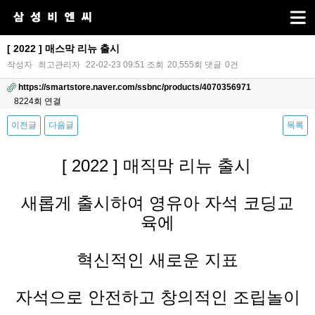
[ 2022 ] 매스막 리뉴 출시
작성자
최고관리자
22-02-23 09:51
조회
20,555회
댓글
0건
https://smartstore.naver.com/ssbnc/products/4070356971
8224회 연결
이전글
다음글
목록
본문
[ 2022 ] 매직막 리뉴 출시
새롭게 출시하여 영유아 자석 코딩교
육에
혁신적인 새로운 지표
자석으로 안전하고 창의적인 조립놀이