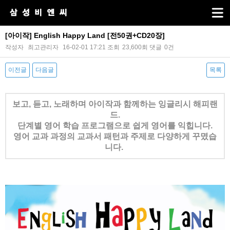
[아이작] English Happy Land [전50권+CD20장]
작성자
최고관리자
16-02-01 17:21
조회
23,600회
댓글
0건
이전글
다음글
목록
본문
보고, 듣고, 노래하며 아이작과 함께하는 잉글리시 해피랜
드.
단계별 영어 학습 프로그램으로 쉽게 영어를 익힙니다.
영어 교과 과정의 교과서 패턴과 주제로 다양하게 꾸몄습
니다.